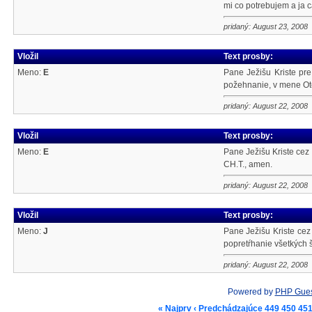
mi co potrebujem a ja 
pridaný: August 23, 2008
Vložil
Text prosby:
Meno:
E
Pane Ježišu Kriste pre
požehnanie, v mene Otc
pridaný: August 22, 2008
Vložil
Text prosby:
Meno:
E
Pane Ježišu Kriste cez 
CH.T., amen.
pridaný: August 22, 2008
Vložil
Text prosby:
Meno:
J
Pane Ježišu Kriste cez
popretŕhanie všetkých 
pridaný: August 22, 2008
Powered by
PHP Gue
« Najprv
‹ Predchádzajúce
449
450
45