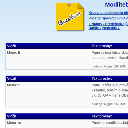
Modliteb
Kruciata oslobodenia č
Počet príspevkov: 4743 P
« Najprv
‹ Predchádzajú
Ďalšie ›
Posledná »
Vložil
Text prosby:
Meno:
E
Pane Ježišu Kriste vkla
mnou pre svoje milosrde
pridaný: August 26, 2008
Vložil
Text prosby:
Meno:
E
Pane Ježišu Ty si pravé
každého, prosím o svie
JK, JS, OP, v mene Otca
pridaný: August 26, 2008
Vložil
Text prosby:
Meno:
m
Prosím o modlitbu v bo