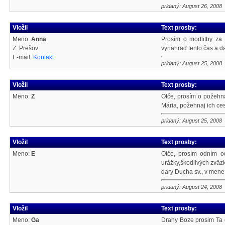
pridaný: August 26, 2008
Vložil
Text prosby:
Meno:
Anna
Prosím o modlitby za 
Z: Prešov
vynahraď tento čas a dar
E-mail:
Kontakt
pridaný: August 25, 2008
Vložil
Text prosby:
Meno:
Z
Otče, prosím o požehn
Mária, požehnaj ich ces
pridaný: August 25, 2008
Vložil
Text prosby:
Meno:
E
Otče, prosím odním o
urážky,škodlivých zväzk
dary Ducha sv., v mene 
pridaný: August 24, 2008
Vložil
Text prosby:
Meno:
Ga
Drahy Boze prosim Ta 