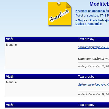
Modliteb
Kruciata oslobodenia č
Počet príspevkov: 4743 P
« Najprv
‹ Predchádzajú
Ďalšie ›
Posledná »
Vložil
Text prosby:
Meno:
e
Súkromný príspevok. Kl
Odpoveď správcu:
Pan
pridaný: December 29, 2
Vložil
Text prosby:
Meno:
e
Súkromný príspevok. Kl
pridaný: December 29, 2
Vložil
Text prosby: