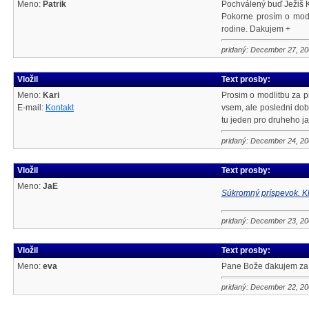
Meno:
Patrik
Pochválený buď Ježiš K
Pokorne prosím o modl
rodine. Dakujem +
pridaný: December 27, 2
Vložil
Text prosby:
Meno:
Kari
Prosim o modlitbu za p
E-mail:
Kontakt
vsem, ale posledni dob
tu jeden pro druheho jak
pridaný: December 24, 2
Vložil
Text prosby:
Meno:
JaE
Súkromný príspevok. Kl
pridaný: December 23, 2
Vložil
Text prosby:
Meno:
eva
Pane Bože ďakujem za v
pridaný: December 22, 2