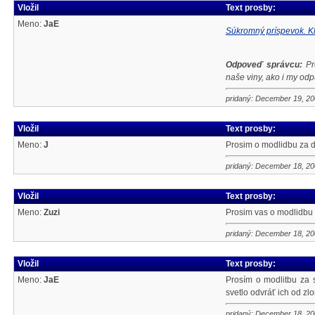
Vložil
Text prosby:
Meno:
JaE
Súkromný príspevok. Kl
Odpoveď správcu:
Pro
naše viny, ako i my od
pridaný: December 19, 2
Vložil
Text prosby:
Meno:
J
Prosim o modlidbu za 
pridaný: December 18, 2
Vložil
Text prosby:
Meno:
Zuzi
Prosim vas o modlidbu p
pridaný: December 18, 2
Vložil
Text prosby:
Meno:
JaE
Prosím o modlitbu za s
svetlo odvráť ich od z
pridaný: December 18, 2