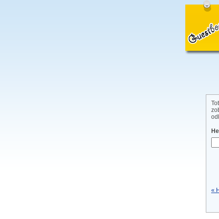
To
zo
od
He
« 