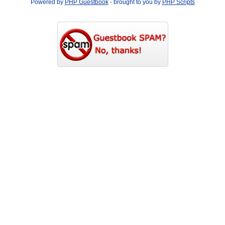
Powered by
PHP Guestbook
- brought to you by
PHP Scripts