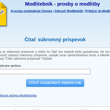
Modlitebník - prosby o modlitby
Kruciata oslobodenia človeka
|
Zobraziť Modlitebník
|
Prihlásiť do Modl
Čítať súkromný príspevok
to je súkromný príspevok a môže ho čítať iba vlastník tohto questbooku. Ak chc
braziť vybraný súkromný príspevok, zadajte svoje administratívne heslo a kliknite
kaz "Čítať súkromný príspevok" Tlačidlo
slo pre správu:
Hlavná stránka Modlitebníka