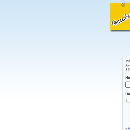
Iba
Ak
a k
He
Ďa
« 