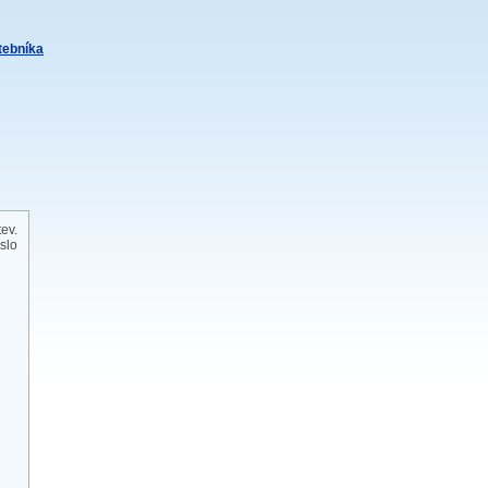
itebníka
tev.
slo