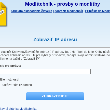
Modlitebník - prosby o modlitby
Kruciata oslobodenia človeka
|
Zobraziť Modlitebník
|
Prihlásiť do Modl
Zobraziť IP adresu
 vlastník Knihy návštev môže zobraziť IP adresy ľudí, ktorí boli do tejto Knihy návš
 chcete zobraziť adresu IP pre vybratý príspevok, zadajte svoje administratívne he
liknite na tlačidlo "Zobraziť IP"
slo pre správu:
lšie možnosti:
Zakázať túto IP adresu
Hlavná stránka Modlitebníka