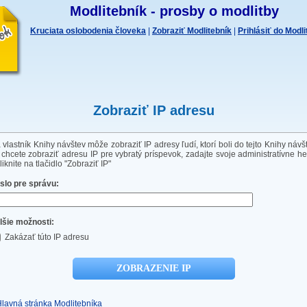
Modlitebník - prosby o modlitby
Kruciata oslobodenia človeka
|
Zobraziť Modlitebník
|
Prihlásiť do Modl
Zobraziť IP adresu
 vlastník Knihy návštev môže zobraziť IP adresy ľudí, ktorí boli do tejto Knihy návš
 chcete zobraziť adresu IP pre vybratý príspevok, zadajte svoje administratívne he
liknite na tlačidlo "Zobraziť IP"
slo pre správu:
lšie možnosti:
Zakázať túto IP adresu
Hlavná stránka Modlitebníka