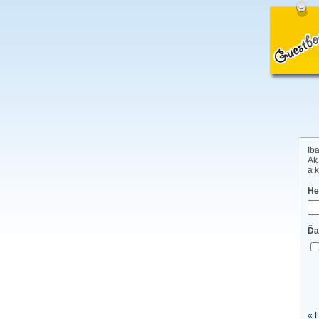
Iba
Ak
a k
He
Ďa
« 