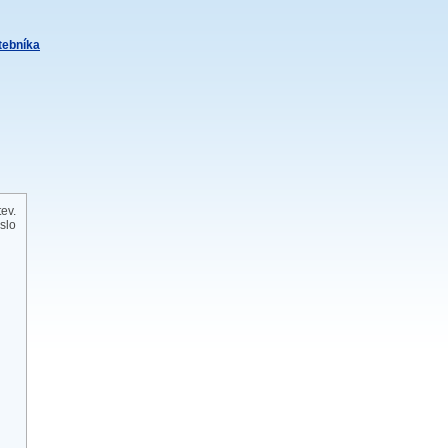
itebníka
tev.
slo