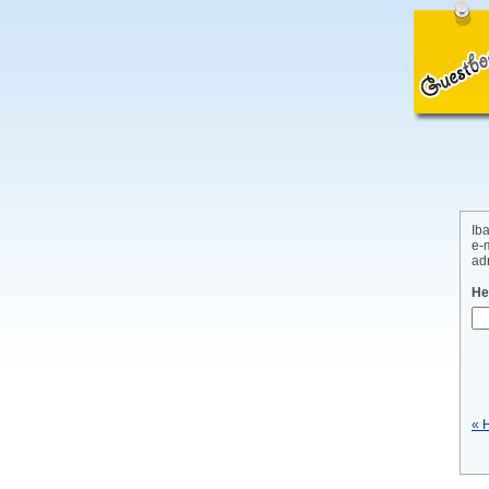
Ib
e-
ad
He
« 