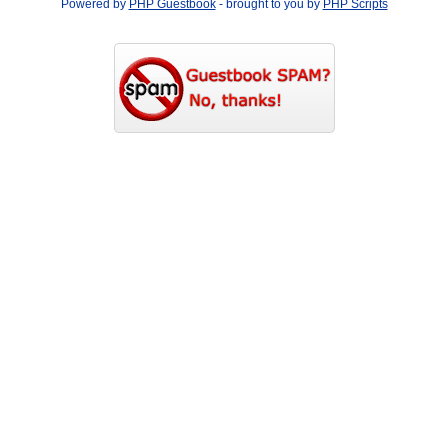
Powered by
PHP Guestbook
- brought to you by
PHP Scripts