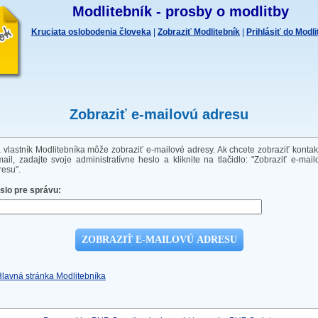
Modlitebník - prosby o modlitby
Kruciata oslobodenia človeka
|
Zobraziť Modlitebník
|
Prihlásiť do Modl
Zobraziť e-mailovú adresu
a vlastník Modlitebníka môže zobraziť e-mailové adresy. Ak chcete zobraziť kontak
mail, zadajte svoje administratívne heslo a kliknite na tlačidlo: "Zobraziť e-mail
resu".
slo pre správu:
Hlavná stránka Modlitebníka