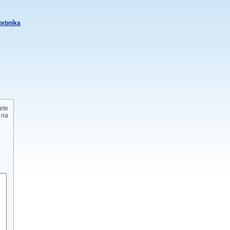
itebníka
ete
 na