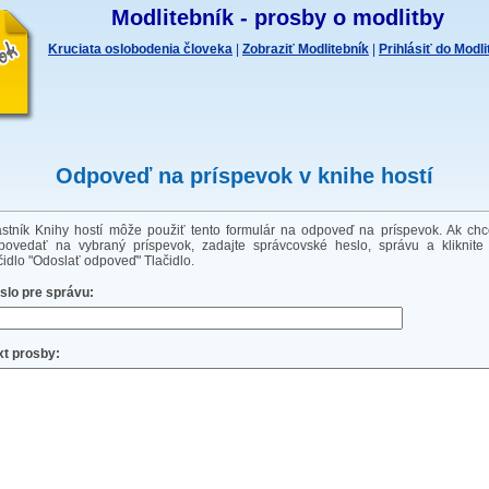
Modlitebník - prosby o modlitby
Kruciata oslobodenia človeka
|
Zobraziť Modlitebník
|
Prihlásiť do Modl
Odpoveď na príspevok v knihe hostí
astník Knihy hostí môže použiť tento formulár na odpoveď na príspevok. Ak chc
povedať na vybraný príspevok, zadajte správcovské heslo, správu a kliknite
ačidlo "Odoslať odpoveď" Tlačidlo.
slo pre správu:
xt prosby: