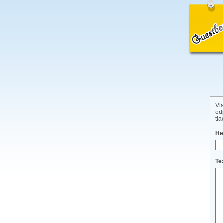
Vl
od
tl
He
Te