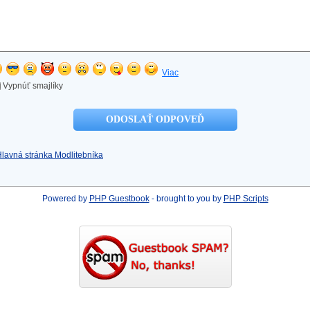
Viac
Vypnúť smajlíky
Hlavná stránka Modlitebníka
Powered by
PHP Guestbook
- brought to you by
PHP Scripts