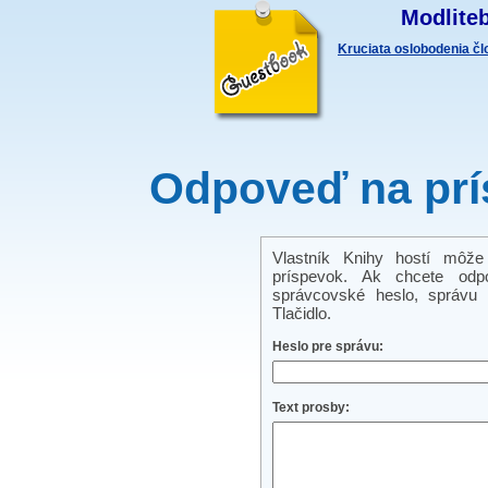
Modliteb
Kruciata oslobodenia č
Odpoveď na prí
Vlastník Knihy hostí môže
príspevok. Ak chcete odp
správcovské heslo, správu a
Tlačidlo.
Heslo pre správu:
Text prosby: