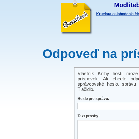
Modliteb
Kruciata oslobodenia č
Odpoveď na prí
Vlastník Knihy hostí môže
príspevok. Ak chcete odp
správcovské heslo, správu a
Tlačidlo.
Heslo pre správu:
Text prosby: