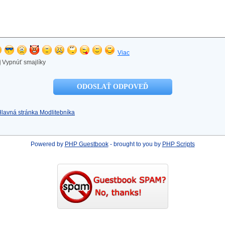
Viac
Vypnúť smajlíky
Hlavná stránka Modlitebníka
Powered by
PHP Guestbook
- brought to you by
PHP Scripts