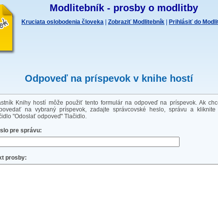
Modlitebník - prosby o modlitby
Kruciata oslobodenia človeka
|
Zobraziť Modlitebník
|
Prihlásiť do Modl
Odpoveď na príspevok v knihe hostí
astník Knihy hostí môže použiť tento formulár na odpoveď na príspevok. Ak chc
povedať na vybraný príspevok, zadajte správcovské heslo, správu a kliknite
ačidlo "Odoslať odpoveď" Tlačidlo.
slo pre správu:
xt prosby: