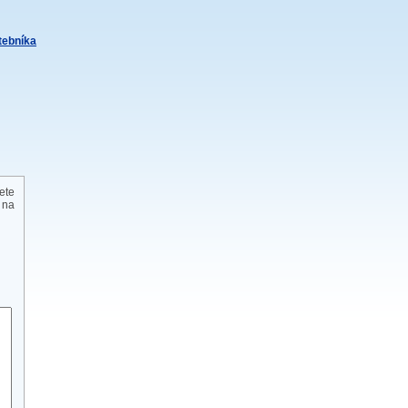
itebníka
ete
 na