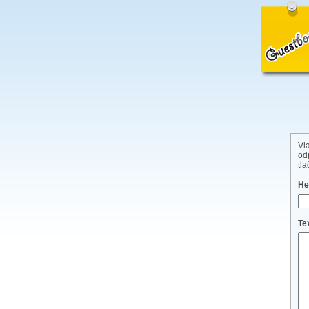
Vl
od
tl
He
Te