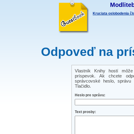
Modliteb
Kruciata oslobodenia č
Odpoveď na prí
Vlastník Knihy hostí môže
príspevok. Ak chcete odp
správcovské heslo, správu a
Tlačidlo.
Heslo pre správu:
Text prosby: