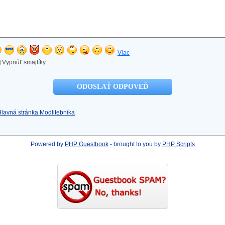
Viac
Vypnúť smajlíky
Hlavná stránka Modlitebníka
Powered by
PHP Guestbook
- brought to you by
PHP Scripts