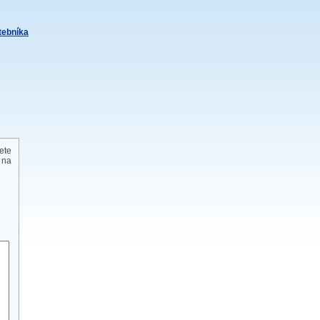
itebníka
ete
 na