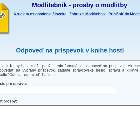
Modlitebník - prosby o modlitby
Kruciata oslobodenia človeka
|
Zobraziť Modlitebník
|
Prihlásiť do Modl
Odpoveď na príspevok v knihe hostí
astník Knihy hostí môže použiť tento formulár na odpoveď na príspevok. Ak chc
povedať na vybraný príspevok, zadajte správcovské heslo, správu a kliknite
ačidlo "Odoslať odpoveď" Tlačidlo.
slo pre správu:
xt prosby: