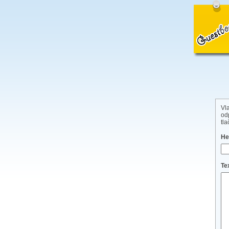
Vl
od
tl
He
Te