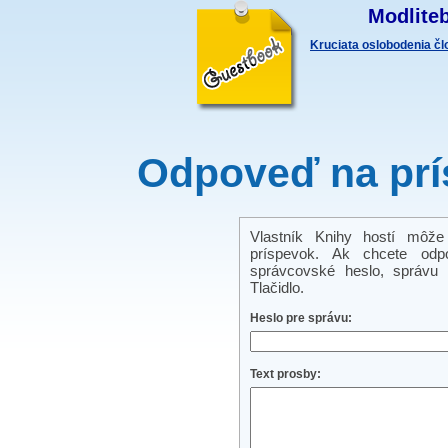
Modliteb
Kruciata oslobodenia č
Odpoveď na prí
Vlastník Knihy hostí môže
príspevok. Ak chcete odp
správcovské heslo, správu a
Tlačidlo.
Heslo pre správu:
Text prosby: