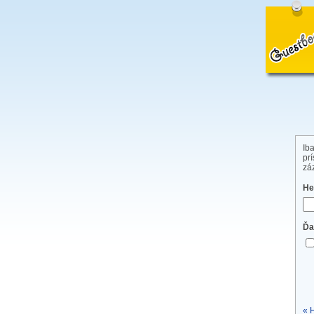
Ib
pr
zá
He
Ďa
« 