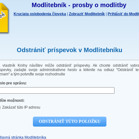
Modlitebník - prosby o modlitby
Kruciata oslobodenia človeka
|
Zobraziť Modlitebník
|
Prihlásiť do Modl
Odstrániť príspevok v Modlitebníku
a vlastník Knihy návštev môže odstrániť príspevky. Ak chcete odstrániť vybr
íspevky, zadajte svoje administratívne heslo a kliknite na odkaz "Odstrániť te
znam" a tým potvrďte svoje rozhodnutie
slo pre správu:
lšie možnosti:
Zakázať túto IP adresu
Hlavná stránka Modlitebníka