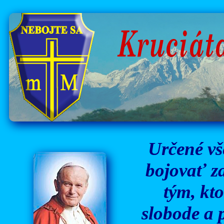
Určené vš
bojovať za
tým, kto
slobode a 