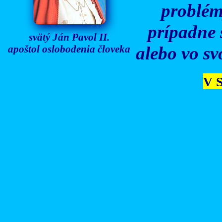
problém
prípadne 
svätý Ján Pavol II.
apoštol oslobodenia človeka
alebo vo sv
V S