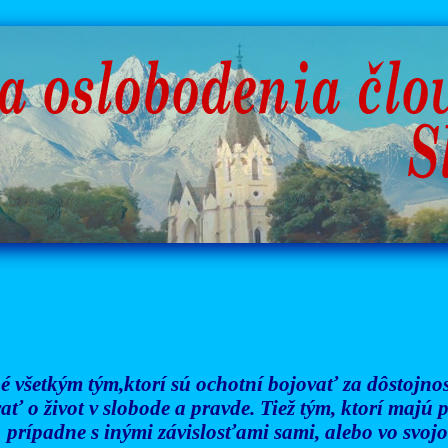
é všetkým tým,ktorí sú ochotní bojovať za dôstojnosť
ať o život v slobode a pravde. Tiež tým, ktorí majú
prípadne s inými závislosťami sami, alebo vo svojom