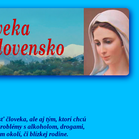
 človeka, ale aj tým, ktorí chcú
 problémy s alkoholom, drogami,
 okolí, či blízkej rodine.