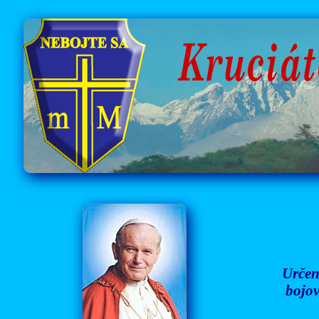
Určen
bojov