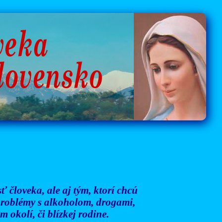
 človeka, ale aj tým, ktorí chcú
 problémy s alkoholom, drogami,
 okolí, či blízkej rodine.