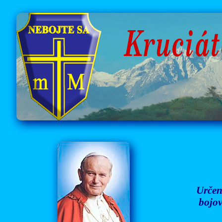
Určen
bojov