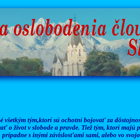
é všetkým tým,ktorí sú ochotní bojovať za dôstojnosť
ať o život v slobode a pravde. Tiež tým, ktorí majú
prípadne s inými závislosťami sami, alebo vo svojom