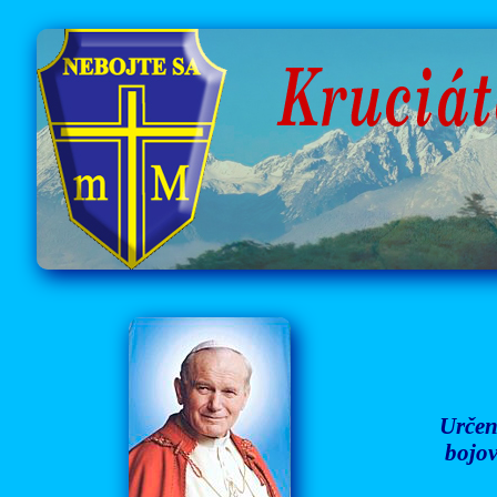
Určen
bojov