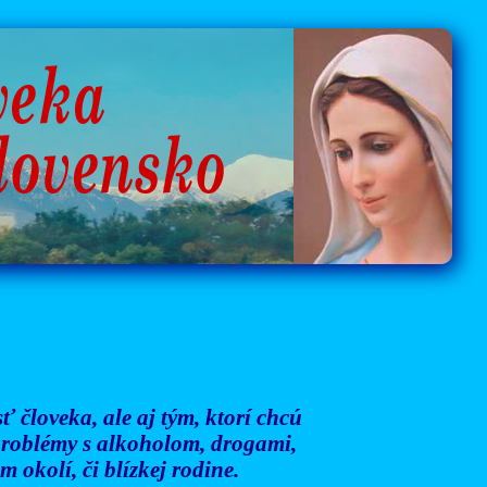
 človeka, ale aj tým, ktorí chcú
 problémy s alkoholom, drogami,
 okolí, či blízkej rodine.