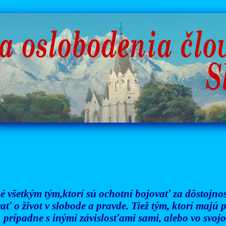
é všetkým tým,ktorí sú ochotní bojovať za dôstojnosť
ať o život v slobode a pravde. Tiež tým, ktorí majú
prípadne s inými závislosťami sami, alebo vo svojom