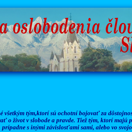
é všetkým tým,ktorí sú ochotní bojovať za dôstojnosť
ať o život v slobode a pravde. Tiež tým, ktorí majú
prípadne s inými závislosťami sami, alebo vo svojom