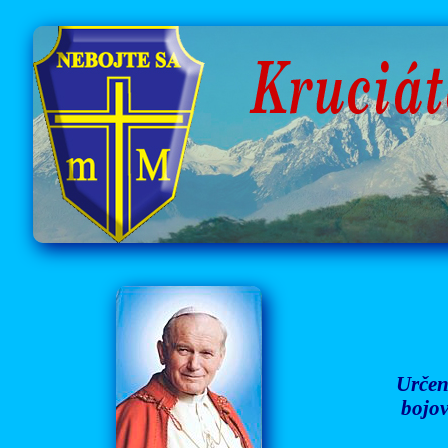
Určen
bojov