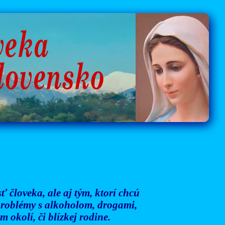
 človeka, ale aj tým, ktorí chcú
 problémy s alkoholom, drogami,
 okolí, či blízkej rodine.