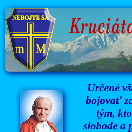
Určené vš
bojovať za
tým, kto
slobode a 