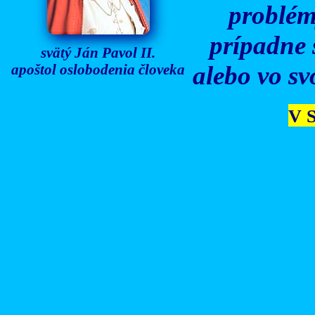
problém
prípadne 
svätý Ján Pavol II.
apoštol oslobodenia človeka
alebo vo sv
V S