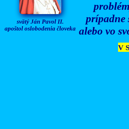
problém
prípadne 
svätý Ján Pavol II.
apoštol oslobodenia človeka
alebo vo sv
V S