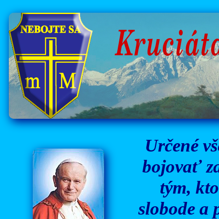
Určené vš
bojovať za
tým, kto
slobode a 