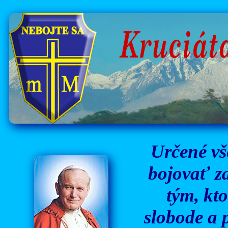
Určené vš
bojovať za
tým, kto
slobode a 