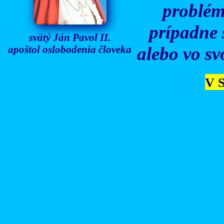
problém
prípadne 
svätý Ján Pavol II.
apoštol oslobodenia človeka
alebo vo sv
V S