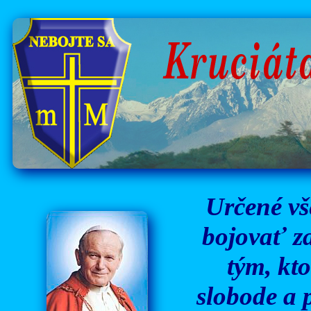
Určené vš
bojovať za
tým, kto
slobode a 