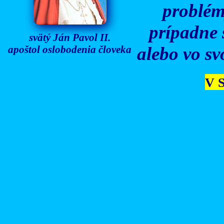
problém
prípadne 
svätý Ján Pavol II.
apoštol oslobodenia človeka
alebo vo sv
V S